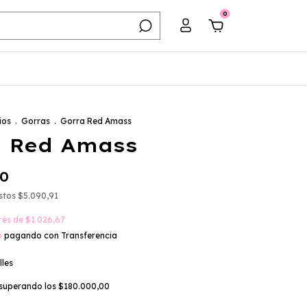
0
ios
.
Gorras
.
Gorra Red Amass
a Red Amass
00
estos
$5.090,91
erés de
$1.026,67
o
pagando con Transferencia
lles
superando los
$180.000,00