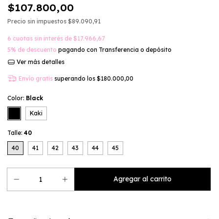
$107.800,00
Precio sin impuestos
$89.090,91
6
cuotas sin interés de
$17.966,67
5% de descuento
pagando con Transferencia o depósito
Ver más detalles
Envío gratis
superando los
$180.000,00
Color:
Black
Kaki
Talle:
40
40
41
42
43
44
45