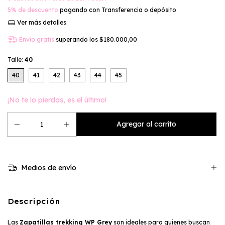
5% de descuento
pagando con Transferencia o depósito
Ver más detalles
Envío gratis
superando los
$180.000,00
Talle:
40
40
41
42
43
44
45
¡No te lo pierdas, es el último!
Medios de envío
Descripción
Las
Zapatillas trekking WP Grey
son ideales para quienes buscan