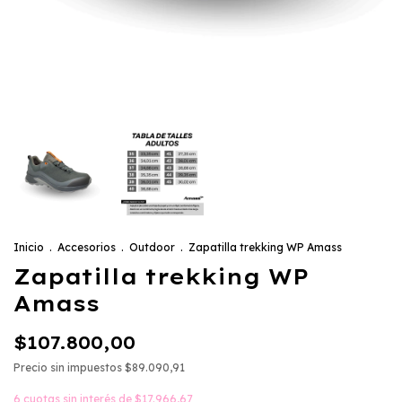
Inicio
.
Accesorios
.
Outdoor
.
Zapatilla trekking WP Amass
Zapatilla trekking WP
Amass
$107.800,00
Precio sin impuestos
$89.090,91
6
cuotas sin interés de
$17.966,67