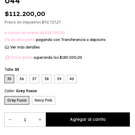
044
$112.200,00
Precio sin impuestos
$92.727,27
6
cuotas sin interés de
$18.700,00
5% de descuento
pagando con Transferencia o depósito
Ver más detalles
Envío gratis
superando los
$180.000,00
Talle:
35
35
36
37
38
39
40
Color:
Grey Fuxia
Grey Fuxia
Navy Pink