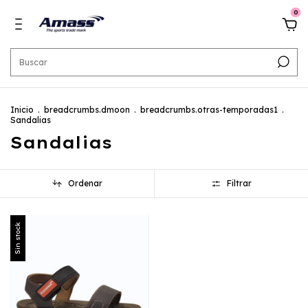
0
Inicio
.
breadcrumbs.dmoon
.
breadcrumbs.otras-temporadas1
.
Sandalias
Sandalias
Ordenar
Filtrar
Sin stock